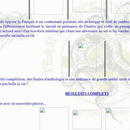
ale oppose le Français à un combattant polonais très technique et doté de jambes 
e l'affrontement facilitant le travail en puissance de Charley qui s'offre au pas
n second suivi d'un low-kick intérieur qui cloue son adversaire au sol et lui vaudra la
uvelle médaille en Or.
lle compétition, des finales d'anthologie et une ambiance de grande amitié entre les
t pas belle la vie ?
RÉSULTATS COMPLETS
re avec de nouvelles photos...