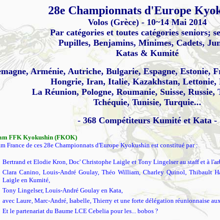
28e Championnats d'Europe Kyok
Volos (Grèce)
- 10~14 Mai 2014
Par catégories et toutes catégories seniors; s
Pupilles, Benjamins, Minimes, Cadets, Jun
Katas & Kumité
emagne, Arménie, Autriche, Bulgarie, Espagne, Estonie, F
Hongrie, Iran, Italie, Kazakhstan, Lettonie,
La Réunion, Pologne, Roumanie, Suisse, Russie, T
Tchéquie, Tunisie, Turquie...
- 368 Compétiteurs Kumité et Kata -
am FFK Kyokushin (FKOK)
m France de ces 28e Championnats d'Europe Kyokushin est constitué par :
Bertrand et Elodie Kron, Doc' Christophe Laigle et Tony Lingelser au staff et à l'ar
Clara Canino, Louis-André Goulay, Théo William, Charley Quinol, Thibault Ha
Laigle en Kumité,
Tony Lingelser, Louis-André Goulay en Kata,
avec Laure, Marc-André, Isabelle, Thierry et une forte délégation réunionnaise 
Et le partenariat du Baume LCE Cebelia pour les... bobos ?