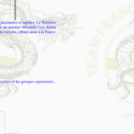
puissantes et rapides. Le Polonais
sage un premier Mawashi Geri Jodan
 victoire, offrant ainsi à la France
 pays et les groupes représentés...