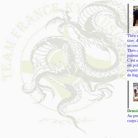
Théo r
titre.
second
Théo a
puissa
C'est 
est po
expéri
de fra
Deuxiè
Au pre
corps 