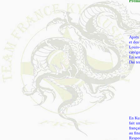
Premiè
Après 
et des
Louis-
catégo
En sen
Dai te
En Kum
fait u
frança
au fin
Respect