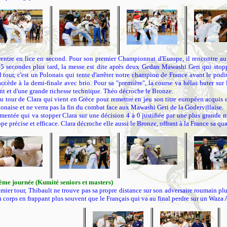
entre en lice en second. Pour son premier Championnat d'Europe, il rencontre au
 45 secondes plus tard, la messe est dite après deux Gedan Mawashi Geri qui stopp
 tour, c'est un Polonais qui tente d'arrêter notre champion de France avant le podi
ccède à la demi-finale avec brio. Pour sa "première", la course va hélas buter sur 
nt et d'une grande richesse technique. Théo décroche le Bronze.
au tour de Clara qui vient en Grèce pour remettre en jeu son titre européen acquis
lonaise et ne verra pas la fin du combat face aux Mawashi Geri de la Godervillaise. 
mentée qui va stopper Clara sur une décision 4 à 0 justifiée par une plus grande m
ppe précise et efficace. Clara décroche elle aussi le Bronze, offrant à la France sa qu
me journée (Kumité seniors et masters)
mier tour, Thibault ne trouve pas sa propre distance sur son adversaire roumain plu
à corps en frappant plus souvent que le Français qui va au final perdre sur un Waza A