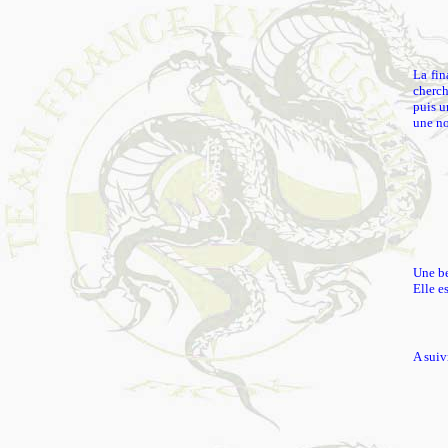
La fin
cherch
puis u
une no
Une be
Elle es
A suiv