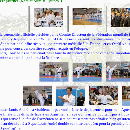
re journée (Kata et Kumité "jeunes")
la cérémonie officielle présidée par le Comité Directeur de la Fédération mondiale
 Country Representative KWF et IKO de la Grèce, ce sont les plus jeunes qui démar
André national offre très vite une première médaille à la France - et en Or s'il-vou
rie pour conserver son titre européen acquis en Pologne.
iors, Tony hélas ne parvenait pas à faire la différence face à une catégorie importa
rmine au pied du podium à la 5e place.
ité, Louis-André n'a visiblement pas voulu faire le déplacement pour rien. Après 
ne finale plus difficile face à un Arménien enragé qui n'arrive pourtant pas à tro
is qui arrive à la tête de l'Arménien ne sera heureusement pas pénalisé bien qu'interd
al sur décision 5 à 0 que Louis-André double son titre européen pour la première foi
 pou' tig' péi !