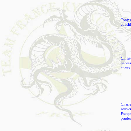
Tony a
coachin
Chris
nécess
et aux
Charle
souven
França
pruden