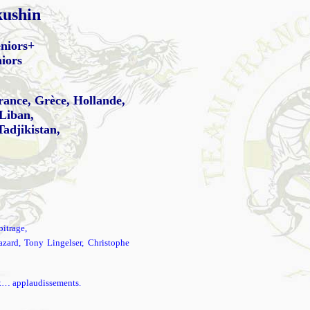
ushin
eniors+
iors
rance, Grèce, Hollande,
 Liban,
adjikistan,
bitrage,
zard, Tony Lingelser, Christophe
aux… applaudissements.