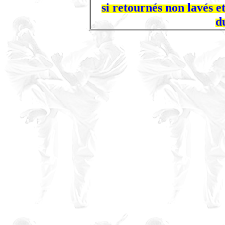
si retournés non lavés 
d