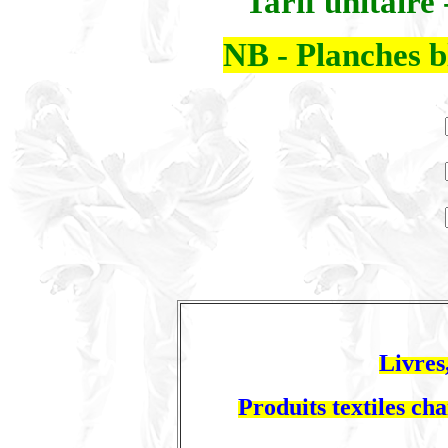
Tarif unitaire
NB - Planches b
Livres
Produits textiles ch