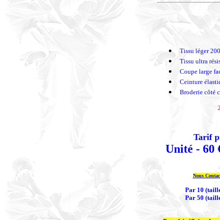
Tissu léger 20
Tissu ultra rési
Coupe large fac
Ceinture élasti
Broderie côté c
Tarif 
Unité - 60 
Nous Contac
Par 10 (taill
Par 50 (taill