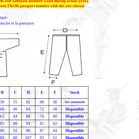
K rate (affiliate member valid during actual year),
 your FKOK passport number with the size chosen
ique.
auche et le pantalon.
B
C
D
E
F
Stock
58
35
82
68
36
Sur commande
60
40
84
72
38
Disponible
62
44
88
76
40
Disponible
65
48
94
82
42
Disponible
69
52
96
87
44
Disponible
80
60
107
95
52
Disponible