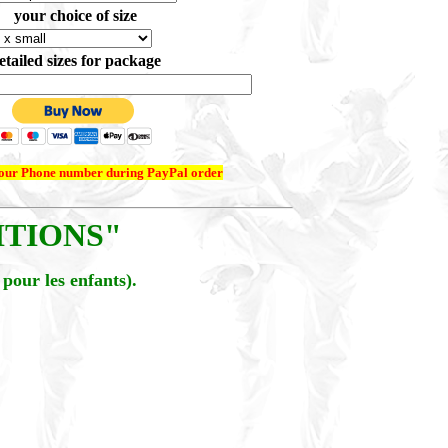
your choice of size
etailed sizes for package
your Phone number during PayPal order
TIONS"
pour les enfants).