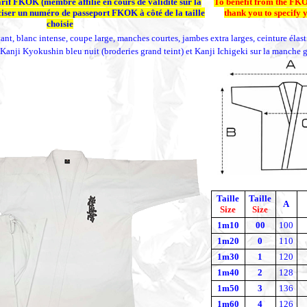
arif FKOK (membre affilié en cours de validité sur la
To benefit from the FKO
ciser un numéro de passeport FKOK à côté de la taille
thank you to specify
choisie
ant, blanc intense, coupe large, manches courtes, jambes extra larges, ceinture élast
Kanji Kyokushin bleu nuit (broderies grand teint) et Kanji Ichigeki sur la manche g
Taille
Taille
A
Size
Size
1m10
00
100
1m20
0
110
1m30
1
120
1m40
2
128
1m50
3
136
1m60
4
126