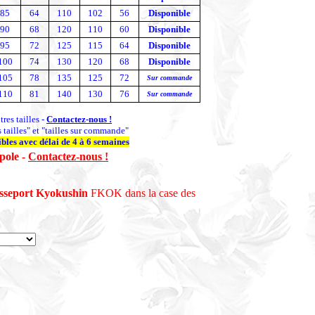
85
64
110
102
56
Disponible
90
68
120
110
60
Disponible
95
72
125
115
64
Disponible
100
74
130
120
68
Disponible
105
78
135
125
72
Sur commande
110
81
140
130
76
Sur commande
tres tailles -
Contactez-nous !
 tailles" et "tailles sur commande"
bles avec délai de 4 à 6 semaines
opole -
Contactez-nous !
asseport Kyokushin
FKOK dans la case des