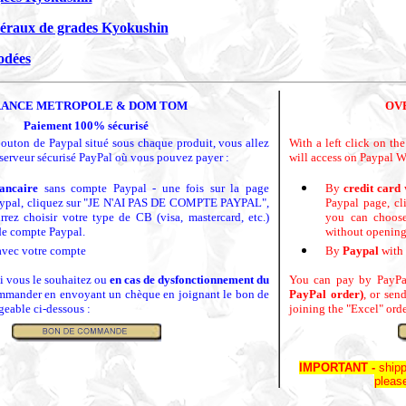
déraux de grades Kyokushin
odées
RANCE METROPOLE & DOM TOM
OV
Paiement 100% sécurisé
 bouton de Paypal situé sous chaque produit, vous
allez
With a left click on t
e serveur sécurisé PayPal où vous pouvez payer :
will access on Paypal W
bancaire
sans compte Paypal - une fois sur la page
By
credit card
aypal, cliquez sur "JE N'AI PAS DE COMPTE PAYPAL",
Paypal page, 
rrez choisir votre type de CB (visa, mastercard, etc.)
you can choose
de compte Paypal.
without opening
vec votre compte
By
Paypal
with 
i vous le souhaitez ou
en cas de dysfonctionnement du
You can pay by PayP
mander en envoyant un chèque en joignant le bon de
PayPal order)
, or sen
eable ci-dessous :
joining the "Excel" or
IMPORTANT -
ship
pleas