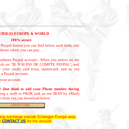
ERSEAS EUROPE & WORLD
100% secure
he Paypal button you can find below each item, you
ebsite where you can pay:
without Paypal account - When you arrrive on the
click on "JE N'AI PAS DE COMPTE PAYPAL", and
 your credit card (visa, mastercard, and so on)
 a Paypal account.
your account.
al
(but think to add your Phone number during
ding a swift to FKOK (ask us our IBAN by eMail)
der form you can download below:
ping surcharge outside Schengen Europe area,
e
CONTACT US
for the amount.