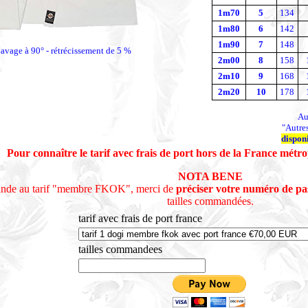
1m70
5
134
1m80
6
142
1m90
7
148
avage à 90° - rétrécissement de 5 %
2m00
8
158
2m10
9
168
2m20
10
178
Au
"Autres
disponi
Pour connaître le tarif avec frais de port hors de la France métr
NOTA BENE
nde au tarif "membre FKOK", merci de
préciser votre numéro de p
tailles commandées.
tarif avec frais de port france
tailles commandees