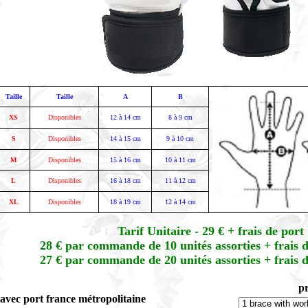
Taille
Taille
A
B
XS
Disponibles
12 à 14 cm
8 à 9 cm
S
Disponibles
14 à 15 cm
9 à 10 cm
M
Disponibles
15 à 16 cm
10 à 11 cm
L
Disponibles
16 à 18 cm
11 à 12 cm
XL
Disponibles
18 à 19 cm
12 à 14 cm
Tarif Unitaire - 29 € + frais de port
28 € par commande de 10 unités assorties + frais d
27 € par commande de 20 unités assorties + frais d
p
 avec port france métropolitaine