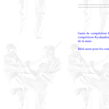
Gants de compétition K
compétition Kyokushin. 
de la main.
Idéal aussi pour les cou