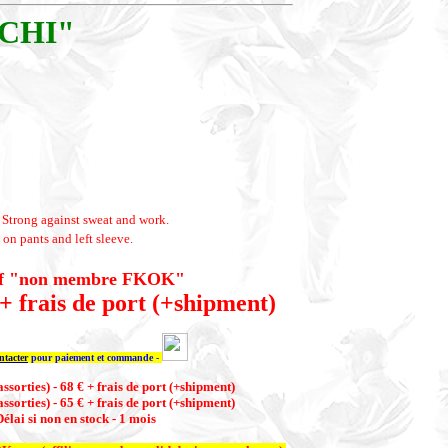
CHI"
. Strong against sweat and work.
on pants and left sleeve.
if "non membre FKOK"
 + frais de port (+shipment)
tacter
pour paiement et commande -
assorties) - 68 € + frais de port (+shipment)
assorties) - 65 € + frais de port (+shipment)
élai si non en stock - 1 mois