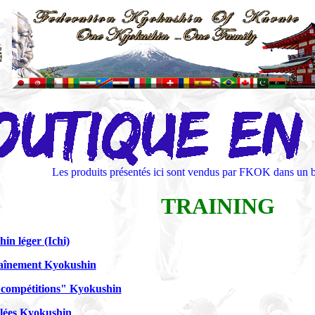
Les produits présentés ici sont vendus par FKOK dans un bu
TRAINING
in léger (Ichi)
raînement Kyokushin
"compétitions" Kyokushin
glées Kyokushin