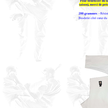
Pour bénéficier du t
saison), merci de pré
200 grammes -
Résist
Broderie côté cœur du 