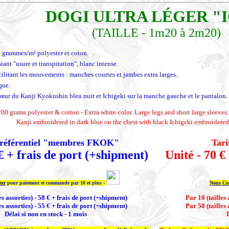
DOGI ULTRA LÉGER "I
(TAILLE - 1
m
20
à
2
m
20)
0 grammes/m² polyester et coton.
stant "usure et transpiration", blanc intense.
ilitant les mouvements : manches courtes et jambes extra larges.
que.
œur du Kanji Kyokushin bleu nuit et Ichigeki sur la manche gauche et le pantalon.
200 grams polyester & cotton - Extra white color. Large legs and short large sleeves
Kanji embroidered in dark blue on the chest with black Ichigeki embroidered 
préférentiel "membres FKOK"
Tar
€ + frais de port (+shipment)
Unité - 70 €
ter
pour paiement et commande par 10 et plus -
Nous Con
es assorties) - 58 € + frais de port (+shipment)
Par 10 (tailles 
es assorties) - 55 € + frais de port (+shipment)
Par 50 (tailles 
Délai si non en stock - 1 mois
D