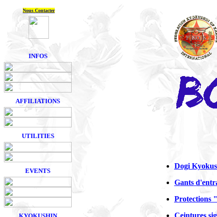
Nous Contacter
INFOS
AFFILIATIONS
UTILITIES
Dogi Kyokush
EVENTS
Gants d'ent
Protections 
Ceintures si
KYOKUSHIN