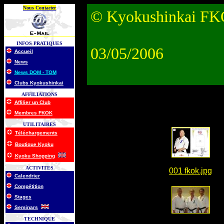
Nous Contacter
© Kyokushinkai F
INFOS PRATIQUES
03/05/2006
Accueil
News
News DOM - TOM
Clubs Kyokushinkai
AFFILIATIONS
Affilier un Club
Membres FKOK
UTILITAIRES
T
Éléchargements
Bo
Utique Kyoku
Kyoku Shopping
ACTIVITES
001 fkok.jpg
Calendrier
Compétition
Stages
Seminars
TECHNIQUE