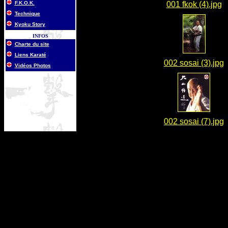
F.K.O.K.
001 fkok (4).jpg
Technique
Kyoku Story
INFOS
Cha
rte du site
Liens Karaté
002 sosai (3).jpg
Vidéos Photos
002 sosai (7).jpg