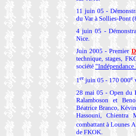
11 juin 05 - Démonstr
du Var à Sollies-Pont (
4 juin 05 - Démonstra
Nice.
Juin 2005 - Premier
D
technique, stages, FK
société
"Indépendance 
er
e
1
juin 05 - 170 000
v
28 mai 05 - Open du H
Ralamboson et Benoi
Béatrice Branco, Kévi
Hassouni, Chientra
combattant à Lounes Ad
de FKOK.