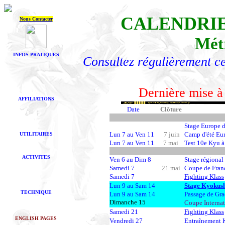
CALENDRIE
Nous Contacter
Mét
INFOS PRATIQUES
Consultez régulièrement ce
Dernière mise à
AFFILIATIONS
Date
Clôture
Stage Europe d
Lun 7 au Ven 11
7 juin
Camp d'été Eur
UTILITAIRES
Lun 7 au Ven 11
7 mai
Test 10e Kyu 
ACTIVITES
Ven 6 au Dim 8
Stage régiona
Samedi 7
21 mai
Coupe de Fran
Samedi 7
Fighting Klass
Lun 9
au Sam 14
Stage Kyokush
TECHNIQUE
Lun 9
au Sam 14
Passage de Gr
Dimanche 15
Coupe Interna
Samedi 21
Fighting Klass
ENGLISH PAGES
Vendredi 27
Entraînement 