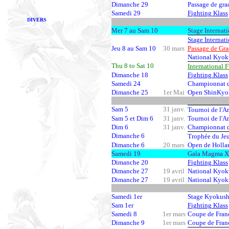
Dimanche 29
Passage de gra
Samedi 29
Fighting Klass
DIVERS
Mer 7 au Sam 10
Stage Internat
Stage Internat
Jeu 8 au Sam 10
30 mars
Passage de Gr
National Kyok
Thu 8 to Sat 10
International 
Dimanche 18
Fighting Klass
Samedi 24
Championnat d
Dimanche 25
1er Mai
Open ShinKyok
Sam 5
31 janv.
Tournoi de l'Am
Sam 5 et Dim 6
31 janv.
Tournoi de l'Am
Dim 6
31 janv.
Championnat 
Dimanche 6
Trophée du Je
Dimanche 6
20 mars
Open de Hollan
Samedi 19
Gala Magma Xt
Dimanche 20
Fighting Klass
Dimanche 27
19 avril
National Kyok
Dimanche 27
19 avril
National Kyoku
Samedi 1er
Stage Kyokush
Sam 1er
Fighting Klass
Samedi 8
1er mars
Coupe de Franc
Dimanche 9
1er mars
Coupe de Franc