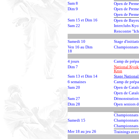
Sam 8
Open de Preme
Dim 9
Open de Preme
Open de Preme
Sam 15 et Dim 16
Open de Bayeux
Sam 22
Interclubs Kyo
Rencontre "Ich
Samedi 10
Stage d'initia
Ven 16 au Dim
Championnats 
18
4 jours
Camp de prépa
Dim 7
National Kyok
Kron
Sam 13 et Dim 14
Stage National
6 semaines
Camp de prépa
Sam 20
Open de Catalo
Open de Catalo
Sam 27
Démonstration
Dim 28
Open seniors d
Championnats d
Samedi 15
Championnats 
Championnats d
Mer 18 au jeu 26
Trainings ave