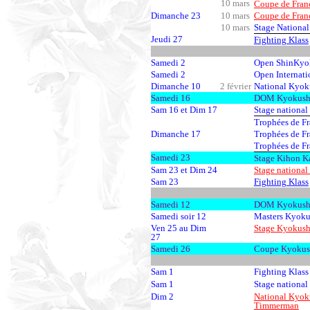
10 mars
Coupe de Franc
Dimanche 23
10 mars
Coupe de Franc
10 mars
Stage National
Jeudi 27
Fighting Klass
Samedi 2
Open ShinKyok
Samedi 2
Open Internati
Dimanche 10
2 février
National Kyoku
Samedi 16
DOM Kyokushi
Sam 16 et Dim 17
Stage national 
Trophées de F
Dimanche 17
Trophées de Fr
Trophées de Fr
Samedi 23
Stage Kihon K
Sam 23 et Dim 24
Stage national
Sam 23
Fighting Klass
Samedi 12
DOM Kyokushi
Samedi soir 12
Masters Kyokus
Ven 25 au Dim
Stage Kyokushi
27
Samedi 26
Coupe Kyokush
Sam 1
Fighting Klass
Sam 1
Stage national
Dim 2
National Kyoku
Timmerman