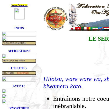
Nous Contacter
INFOS
LE SE
AFFILIATIONS
UTILITIES
Hitotsu, ware ware wa, sh
kiwameru koto.
EVENTS
Entraînons notre coeu
inébranlable.
KYOKUSHIN