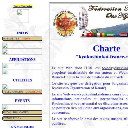
Nous Contacter
INFOS
Charte
"kyokushinkai-france.
AFFILIATIONS
L
e site Web dont l'URL est
www.kyokushink
propriété insaisissable de son auteur et Webm
Branch-Chief à la date de création du site Web.
UTILITIES
Ce site est géré par délégation pour l'organisa
Kyokushin Organization of Karaté).
L
e site Web
www.kyokushinkai-france.com
a pour
informations nationales et internationales 
EVENTS
Kyokushin, et tout art martial ou discipline assoc
ne porter en rien préjudice aux organisations, ass
concernées.
Le site se réserve le droit des textes, images, fi
publiées.
KYOKUSHIN