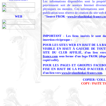
Les informations disponibles sont la propriét
proviennent soit de sources Internet diverse
physiques ou morales. Ces informations sont l
publication sous réserve de citation du site web d
WEB
:
"Source FKOK -
www.kyokushinkai-france.c
IMPORTANT - Les liens insérés le sont da
insertion réciproque
:
POUR LES SITES WEB
EN HAUT DE LA B
VISIBLE EN HAUT À GAUCHE DE TOUT
SITE DU CLUB AFFILIÉ,
d'un lien ve
france.com
sous forme d'un logo FKOK (dispon
copié/collé).
POUR LES PAGES ET GROUPES FACEB
FIXE EN HAUT DE LA PAGE D'ACCUEIL 
d'un lien vers
www.kyokushinkai-france.com
.
COPIER / COL
COPY / PASTE 