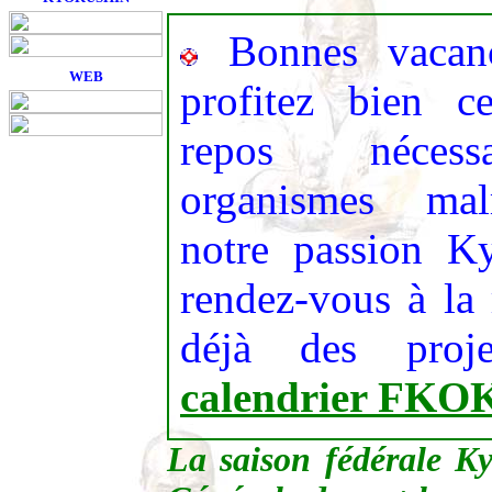
Bonnes vacanc
WEB
profitez bien 
repos néces
organismes ma
notre passion Ky
rendez-vous à la 
déjà des proj
calendrier FKO
La
saison fédérale K